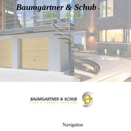
Baumgartner & Schub
-
Tore -
Türen - Antriebe
Navigation