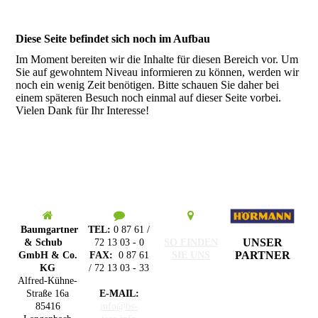
Diese Seite befindet sich noch im Aufbau
Im Moment bereiten wir die Inhalte für diesen Bereich vor. Um
Sie auf gewohntem Niveau informieren zu können, werden wir
noch ein wenig Zeit benötigen. Bitte schauen Sie daher bei
einem späteren Besuch noch einmal auf dieser Seite vorbei.
Vielen Dank für Ihr Interesse!
Baumgartner
TEL:
0 87 61 /
UNSER
& Schub
72 13 03 - 0
SO FINDEN
PARTNER
GmbH & Co.
FAX:
0 87 61
SIE UNS
KG
/ 72 13 03 - 33
Alfred-Kühne-
Straße 16a
E-MAIL:
85416
info@bs-